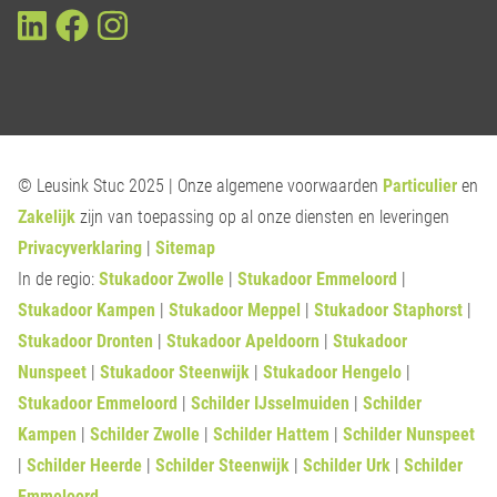
© Leusink Stuc 2025 | Onze algemene voorwaarden
Particulier
en
Zakelijk
zijn van toepassing op al onze diensten en leveringen
Privacyverklaring
|
Sitemap
In de regio:
Stukadoor Zwolle
|
Stukadoor Emmeloord
|
Stukadoor Kampen
|
Stukadoor Meppel
|
Stukadoor Staphorst
|
Stukadoor Dronten
|
Stukadoor Apeldoorn
|
Stukadoor
Nunspeet
|
Stukadoor Steenwijk
|
Stukadoor Hengelo
|
Stukadoor Emmeloord
|
Schilder IJsselmuiden
|
Schilder
Kampen
|
Schilder Zwolle
|
Schilder Hattem
|
Schilder Nunspeet
|
Schilder Heerde
|
Schilder Steenwijk
|
Schilder Urk
|
Schilder
Emmeloord