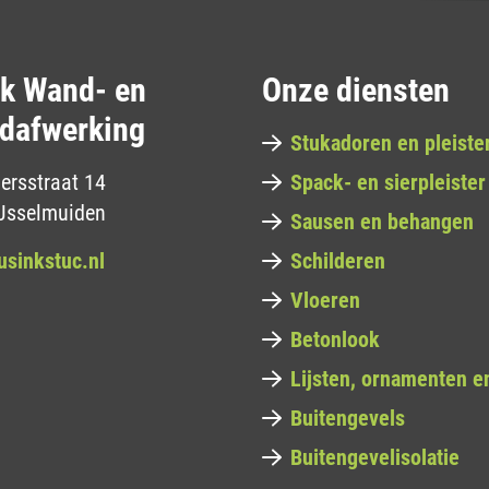
nk Wand- en
Onze diensten
dafwerking
Stukadoren en pleiste
rsstraat 14
Spack- en sierpleister
Jsselmuiden
Sausen en behangen
usinkstuc.nl
Schilderen
Vloeren
Betonlook
Lijsten, ornamenten en
Buitengevels
Buitengevelisolatie