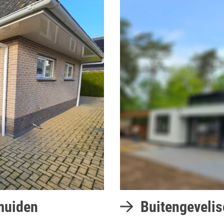
muiden
Buitengeveliso